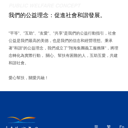
PUBLIC WELFARE CONCEPT
我們的公益理念：促進社會和諧發展。
"平等"、"互助"、"友愛"、"共享"是我們的公益行動指引，社會
公益是我們最高的美德，也是我們的信念和經營理想。秉承
著"和諧"的公益理念，我們成立了"翔海集團義工服務隊"，將理
念轉化為實際行動， 關心、幫扶有困難的人，互助互愛，共建
和諧社會。
愛心幫扶，關愛共融！
简
繁
En